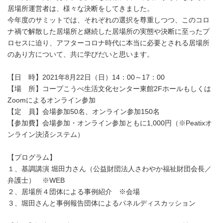
居場所運営者は、様々な決断をしてきました。
今年度のサミットでは、それぞれの選択を尊重しつつ、このコロ
ナ禍で解散した居場所と継続した居場所の実態や決断に至ったプ
ロセスに迫り、アフターコロナ時代に本当に必要とされる居場所
のあり方について、共に学びだいと思います。
【日 時】2021年8月22日（日）14：00～17：00
【場 所】コープこうべ生活文化センター東館2Fホールもしくは
Zoomによるオンライン参加
【定 員】会場参加50名、オンライン参加150名
【参加費】会場参加・オンライン参加ともに1,000円（※Peatixオ
ンライン決済システム）
【プログラム】
１、基調講演 堀田力さん（公益財団法人さわやか福祉財団会長／
弁護士） ※WEB
２、居場所４団体による事例紹介 ※会場
３、堀田さんと事例報告団体によるパネルディスカッション