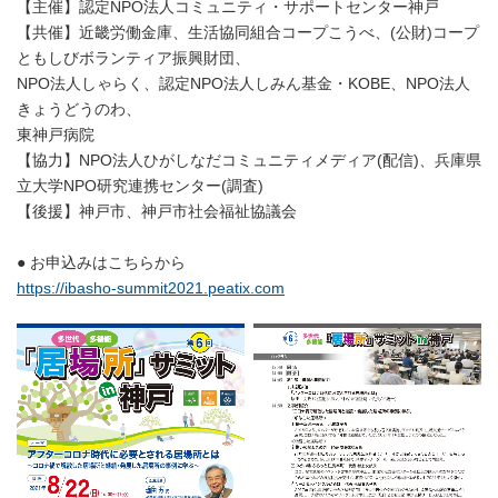
【主催】認定NPO法人コミュニティ・サポートセンター神戸
【共催】近畿労働金庫、生活協同組合コープこうべ、(公財)コープ
ともしびボランティア振興財団、
NPO法人しゃらく、認定NPO法人しみん基金・KOBE、NPO法人
きょうどうのわ、
東神戸病院
【協力】NPO法人ひがしなだコミュニティメディア(配信)、兵庫県
立大学NPO研究連携センター(調査)
【後援】神戸市、神戸市社会福祉協議会
● お申込みはこちらから
https://ibasho-summit2021.peatix.com