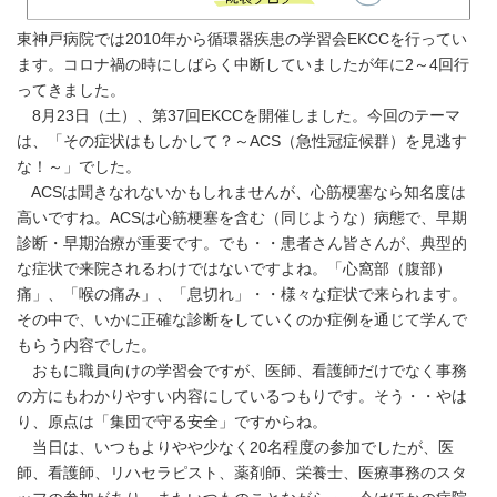
東神戸病院では2010年から循環器疾患の学習会EKCCを行ってい
ます。コロナ禍の時にしばらく中断していましたが年に2～4回行
ってきました。
8月23日（土）、第37回EKCCを開催しました。今回のテーマ
は、「その症状はもしかして？～ACS（急性冠症候群）を見逃す
な！～」でした。
ACSは聞きなれないかもしれませんが、心筋梗塞なら知名度は
高いですね。ACSは心筋梗塞を含む（同じような）病態で、早期
診断・早期治療が重要です。でも・・患者さん皆さんが、典型的
な症状で来院されるわけではないですよね。「心窩部（腹部）
痛」、「喉の痛み」、「息切れ」・・様々な症状で来られます。
その中で、いかに正確な診断をしていくのか症例を通じて学んで
もらう内容でした。
おもに職員向けの学習会ですが、医師、看護師だけでなく事務
の方にもわかりやすい内容にしているつもりです。そう・・やは
り、原点は「集団で守る安全」ですからね。
当日は、いつもよりやや少なく20名程度の参加でしたが、医
師、看護師、リハセラピスト、薬剤師、栄養士、医療事務のスタ