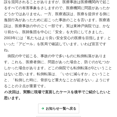
誤を混同されることがありますが、医療事故は医療機関内で起こ
るすべての有害事象をさしますので、医療機関に問題があったか
どうかではありません。一方、医療過誤は、医療を提供する側に
逸脱行為があったために起こった事故のことを言います。医療過
誤は、医療事故の中のごく一部です。実は東神戸病院では、かな
り前から、医師集団を中心に「安全」を大切にしてきました。
2003年には「私たちはより良い安全安心の医療を目指します」と
いった「アピール」を医局で確認しています。いわば宣言です
ね。
病院の中で起こる、事故の中で多いものに転倒転落がありま
す。これも、医療者側に、問題があった場合と、防ぐのがむつか
しかった場合があります。どこの病院でも転倒転落が0ということ
はないと思います。転倒転落は、「いかに減らすか」ということ
と、「転倒した時に、骨折など重大なことが起きない」ようにす
ることの２点が重要です。
✍️
次回は、実際に現場で直面したケースを後半でご紹介したいと
思います。
お知らせ一覧へ戻る