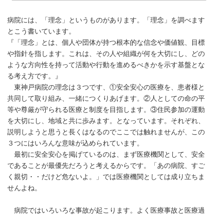
病院には、「理念」というものがあります。「理念」を調べます
とこう書いています。
『「理念」とは、個人や団体が持つ根本的な信念や価値観、目標
や指針を指します。これは、その人や組織が何を大切にし、どの
ような方向性を持って活動や行動を進めるべきかを示す基盤とな
る考え方です。』
東神戸病院の理念は３つです、①安全安心の医療を、患者様と
共同して取り組み、一緒につくりあげます。②人としての命の平
等や尊厳が守られる医療と制度を目指します。③住民参加の運動
を大切にし、地域と共に歩みます。となっています。それぞれ、
説明しようと思うと長くはなるのでここでは触れませんが、この
３つにはいろんな意味が込められています。
最初に安全安心を掲げているのは、まず医療機関として、安全
であることが最優先だろうと考えるからです。「あの病院、すご
く親切・・だけど危ないよ。」では医療機関としては成り立ちま
せんよね。
病院ではいろいろな事故が起こります。よく医療事故と医療過