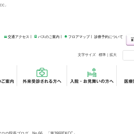
KCC」
交通アクセス
バスのご案内
フロアマップ
診療予約について
文字サイズ
標準
｜
拡大
ロの院長ブログ No.66 「第39回EKCC」