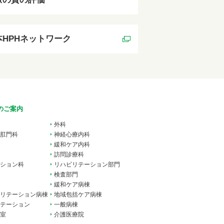
本HPHネットワーク
のご案内
外科
肛門科
神経心療内科
緩和ケア内科
訪問診療科
ション科
リハビリテーション部門
検査部門
緩和ケア病棟
リテーション病棟
地域包括ケア病棟
テーション
一般病棟
室
介護医療院