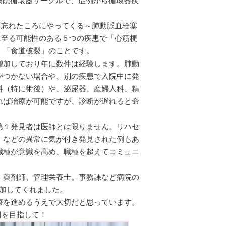
戸病院循環器サークルで、症例から循環器疾
いてで「忘れたころにやってくる～肺動脈血栓塞
とは、死に至る可能性のある５つの疾患で「心筋梗
、「食道破裂」のことです。
増加しており年に数件は経験します。肺動
がつかない場合や、別の疾患で入院中に発
科（特に術後）や、泌尿器、産婦人科、精
れば治療が可能ですが、診断が遅れると命
第１発見者は医師とは限りません。リハセ
」などの異常に気が付き発見された例もあ
職種が意識を高め、職種を超えてコミュニ
、薬剤師、管理栄養士。事務課など病院の
加してくれました。
療を進めるうえで大切だと思っています。
回を目指して！