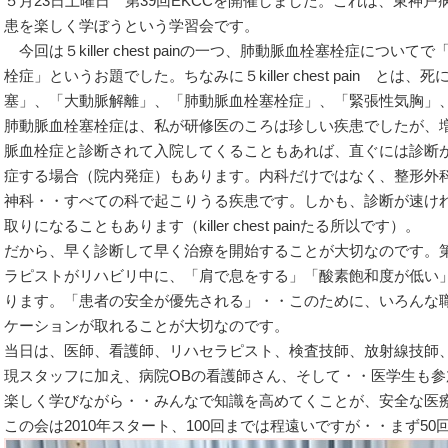
５月23日土曜日 第39回EKCCを開催しました。これは、東神
患を楽しく学ぼうという学習会です。
今回は５killer chest painの一つ、肺動脈血栓塞栓症につ
栓症」というお題でした。ちなみに５killer chest pain 
塞」、「大動脈解離」、「肺動脈血栓塞栓症」、「緊張性気胸」
肺動脈血栓塞栓症は、私が研修医のころは珍しい疾患でしたが、
脈血栓症と診断されて入院してくることもあれば、直ぐには診断
症する場合（院内発症）もあります。内科だけではなく、整形外
神科・・すべての科で起こりうる疾患です。しかも、診断が速け
取りになることもあります（killer chest painたる所以です）。
だから、早く診断して早く治療を開始することが大切なのです。
ラピストがリハビリ中に、「肩で息をする」「酸素飽和度が低い
ります。「患者の安全が優先される」・・このために、いろんな
ケーションが取れることが大切なのです。
当日は、医師、看護師、リハセラピスト、検査技師、放射線技師
現スタッフに加え、病院OBの看護師さん、そして・・医学生も参
楽しく学びながら・・みんなで知識を高めてくことが、安全な医
この会は2010年スタート、100回までは程遠いですが・・まず50