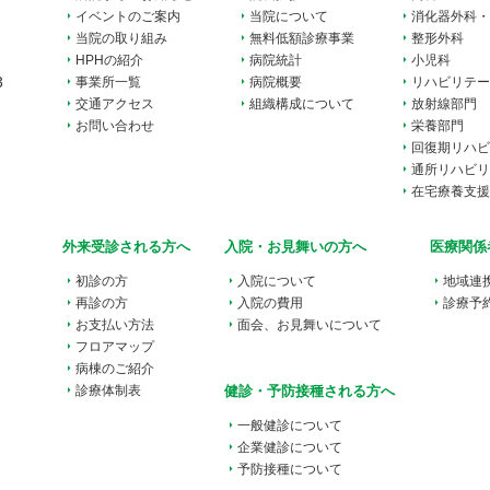
イベントのご案内
当院について
消化器外科・
当院の取り組み
無料低額診療事業
整形外科
HPHの紹介
病院統計
小児科
3
事業所一覧
病院概要
リハビリテー
交通アクセス
組織構成について
放射線部門
お問い合わせ
栄養部門
回復期リハビ
通所リハビリ
在宅療養支援
外来受診される方へ
入院・お見舞いの方へ
医療関係
初診の方
入院について
地域連
再診の方
入院の費用
診療予
お支払い方法
面会、お見舞いについて
フロアマップ
病棟のご紹介
診療体制表
健診・予防接種される方へ
一般健診について
企業健診について
予防接種について