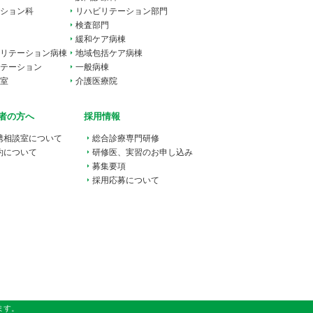
ション科
リハビリテーション部門
検査部門
緩和ケア病棟
リテーション病棟
地域包括ケア病棟
テーション
一般病棟
室
介護医療院
者の方へ
採用情報
携相談室
について
総合
診療専門研修
約について
研修医、実習のお申し込み
募集要項
採用応募について
ます。