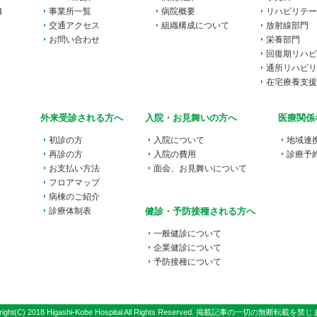
3
事業所一覧
病院概要
リハビリテー
交通アクセス
組織構成について
放射線部門
お問い合わせ
栄養部門
回復期リハビ
通所リハビリ
在宅療養支援
外来受診される方へ
入院・お見舞いの方へ
医療関係
初診の方
入院について
地域連
再診の方
入院の費用
診療予
お支払い方法
面会、お見舞いについて
フロアマップ
病棟のご紹介
診療体制表
健診・予防接種される方へ
一般健診について
企業健診について
予防接種について
ight(C) 2018 Higashi-Kobe Hospital All Rights Reserved.
掲載記事の一切の無断転載を禁じ