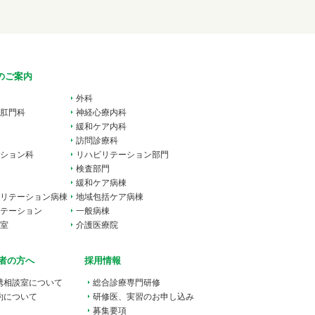
のご案内
外科
肛門科
神経心療内科
緩和ケア内科
訪問診療科
ション科
リハビリテーション部門
検査部門
緩和ケア病棟
リテーション病棟
地域包括ケア病棟
テーション
一般病棟
室
介護医療院
者の方へ
採用情報
携相談室
について
総合
診療専門研修
約について
研修医、実習のお申し込み
募集要項