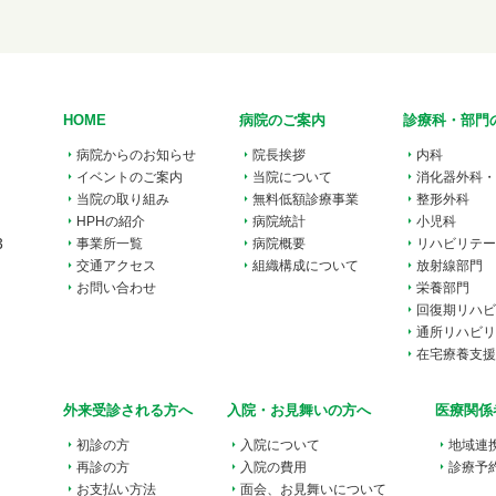
HOME
病院のご案内
診療科・部門
病院からのお知らせ
院長挨拶
内科
イベントのご案内
当院について
消化器外科・
当院の取り組み
無料低額診療事業
整形外科
HPHの紹介
病院統計
小児科
3
事業所一覧
病院概要
リハビリテー
交通アクセス
組織構成について
放射線部門
お問い合わせ
栄養部門
回復期リハビ
通所リハビリ
在宅療養支援
外来受診される方へ
入院・お見舞いの方へ
医療関係
初診の方
入院について
地域連
再診の方
入院の費用
診療予
お支払い方法
面会、お見舞いについて