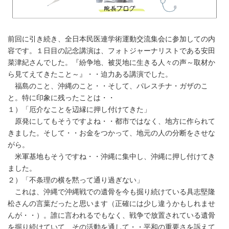
前回に引き続き、全日本民医連学術運動交流集会に参加しての内
容です。１日目の記念講演は、フォトジャーナリストである安田
菜津紀さんでした。『紛争地、被災地に生きる人々の声～取材か
ら見てえてきたこと～』・・迫力ある講演でした。
福島のこと、沖縄のこと・・そして、パレスチナ・ガザのこ
と。特に印象に残ったことは・・
１）「厄介なことを辺縁に押し付けてきた」
原発にしてもそうですよね・・都市ではなく、地方に作られて
きました。そして・・お金をつかって、地元の人の分断をさせな
がら。
米軍基地もそうですね・・沖縄に集中し、沖縄に押し付けてき
ました。
２）「不条理の横を黙って通り過ぎない」
これは、沖縄で沖縄戦での遺骨を今も掘り続けている具志堅隆
松さんの言葉だったと思います（正確には少し違うかもしれませ
んが・・）。誰に言われるでもなく、戦争で放置されている遺骨
を掘り続けていて、その活動を通して・・平和の重要さを訴えて