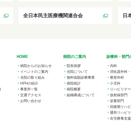
全日本民主医療機関連合会
日
HOME
病院のご案内
診療科・部門
病院からのお知らせ
院長挨拶
内科
イベントのご案内
当院について
消化器外科・
当院の取り組み
無料低額診療事業
整形外科
HPHの紹介
病院統計
小児科
3
事業所一覧
病院概要
リハビリテー
交通アクセス
組織構成について
放射線部門
お問い合わせ
栄養部門
回復期リハビ
通所リハビリ
在宅療養支援