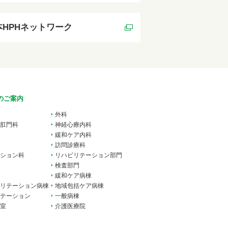
本HPHネットワーク
のご案内
外科
肛門科
神経心療内科
緩和ケア内科
訪問診療科
ション科
リハビリテーション部門
検査部門
緩和ケア病棟
リテーション病棟
地域包括ケア病棟
テーション
一般病棟
室
介護医療院